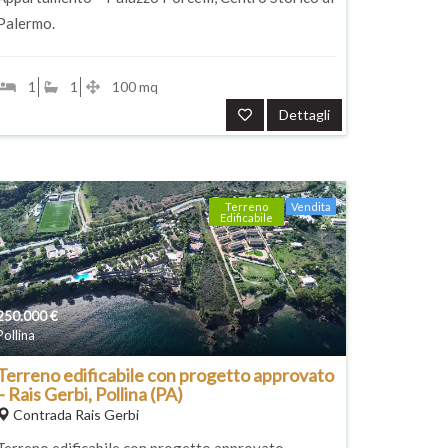
Palermo.
1
1
100 mq
Dettagli
Terreno
Vendita
Edificabile
250.000
€
Pollina
Terreno edificabile con progetto approvato
– Rais Gerbi, Pollina (PA)
Contrada Rais Gerbi