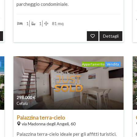
parcheggio condominiale.
1
1
81 mq
Dettagli
Appartamento
Vendita
298.000
€
Cefalù
Palazzina terra-cielo
via Madonna degli Angeli, 60
Palazzina terra-cielo ideale per gli affitti turistici.