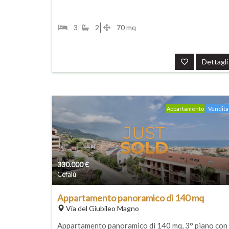
3
2
70 mq
Dettagli
Appartamento
Vendita
330.000
€
Cefalù
Appartamento panoramico di 140 mq
Via del Giubileo Magno
Appartamento panoramico di 140 mq, 3° piano con