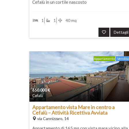
Cefalù in un cortile nascosto
1
1
40 mq
Dettagli
Appartamento
Vendita
650.000
€
Cefalù
Appartamento vista Mare in centro a
Cefalù – Attività Ricettiva Avviata
via Cannizzaro, 14
Appartamento di 165 mq con vista mare vicino alla