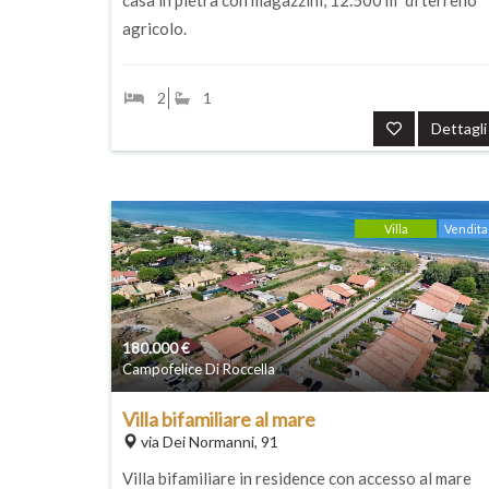
casa in pietra con magazzini, 12.500 m² di terreno
agricolo.
2
1
Dettagli
Villa
Vendita
180.000
€
Campofelice Di Roccella
Villa bifamiliare al mare
via Dei Normanni, 91
Villa bifamiliare in residence con accesso al mare