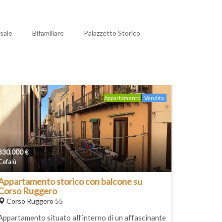
sale
Bifamiliare
Palazzetto Storico
Appartamento
Vendita
330.000
€
Cefalù
Appartamento storico con balcone su
Corso Ruggero
Corso Ruggero 55
Appartamento situato all’interno di un affascinante