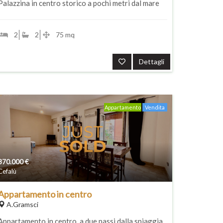
Palazzina in centro storico a pochi metri dal mare
2
2
75 mq
Dettagli
Appartamento
Vendita
370.000
€
Cefalù
Appartamento in centro
A.Gramsci
Appartamento in centro, a due passi dalla spiaggia.