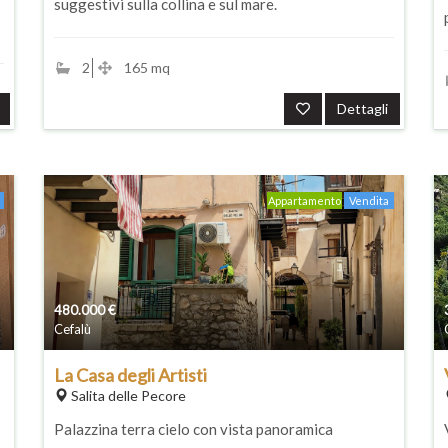
suggestivi sulla collina e sul mare.
2
165 mq
Dettagli
Appartamento
Vendita
480.000
€
Cefalù
La Casa degli Artisti
Salita delle Pecore
Palazzina terra cielo con vista panoramica