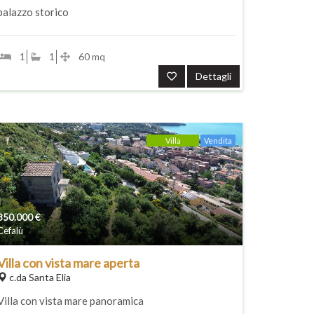
palazzo storico
1
1
60 mq
Dettagli
Villa
Vendita
350.000
€
Cefalù
Villa con vista mare aperta
c.da Santa Elia
Villa con vista mare panoramica