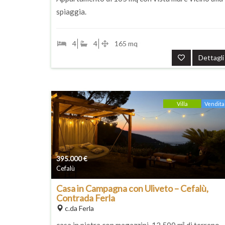
spiaggia.
4
4
165 mq
Dettagli
Villa
Vendita
395.000
€
Cefalù
Casa in Campagna con Uliveto – Cefalù,
Contrada Ferla
c.da Ferla