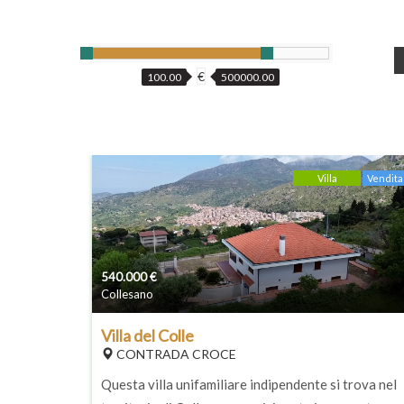
€
100.00
500000.00
Villa
Vendita
540.000
€
Collesano
Villa del Colle
CONTRADA CROCE
Questa villa unifamiliare indipendente si trova nel