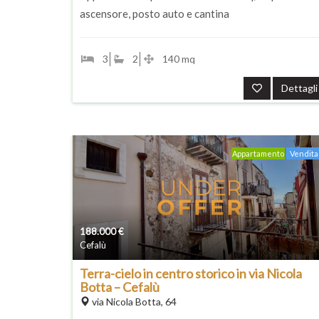
ascensore, posto auto e cantina
3
2
140 mq
Dettagli
Appartamento
Vendita
188.000
€
Cefalù
Terra-cielo in centro storico in via Nicola
Botta – Cefalù
via Nicola Botta, 64