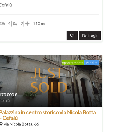
Cefalù
4
2
110 mq
Dettagli
Appartamento
Vendita
170.000
€
Cefalù
Palazzina in centro storico via Nicola Botta
– Cefalù
via Nicola Botta, 66