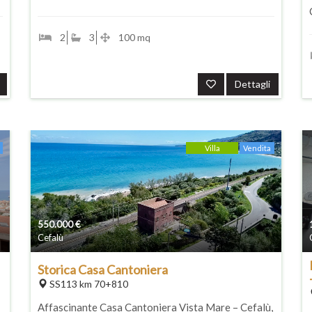
2
3
100 mq
Dettagli
Villa
Vendita
550.000
€
Cefalù
Storica Casa Cantoniera
SS113 km 70+810
Affascinante Casa Cantoniera Vista Mare – Cefalù,