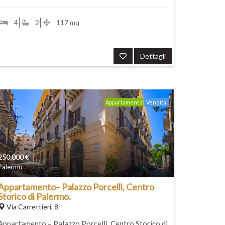
4
2
117 mq
Dettagli
Appartamento
Vendita
250.000
€
Palermo
Appartamento– Palazzo Porcelli, Centro
Storico di Palermo.
Via Carrettieri, 8
Appartamento – Palazzo Porcelli, Centro Storico di