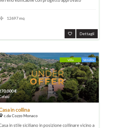
Terreno edificabile con progetto approvato
12697 mq
Dettagli
Villa
Vendita
270.000
€
Cefalù
Casa in collina
c.da Cozzo Monaco
Casa in stile siciliano in posizione collinare vicino a