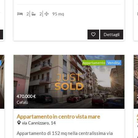
2
2
95 mq
Dettagli
Appartamento
Vendita
470.000
€
Cefalù
Appartamento in centro vista mare
via Cannizzaro, 14
Appartamento di 152 mq nella centralissima via