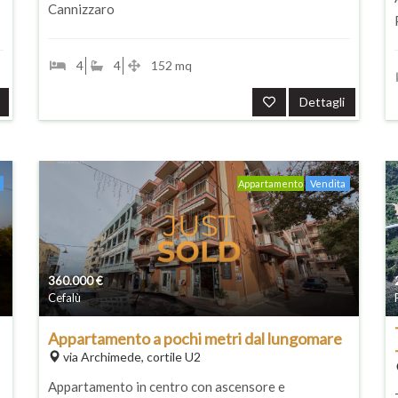
Cannizzaro
4
4
152 mq
Dettagli
Appartamento
Vendita
360.000
€
Cefalù
Appartamento a pochi metri dal lungomare
via Archimede, cortile U2
Appartamento in centro con ascensore e