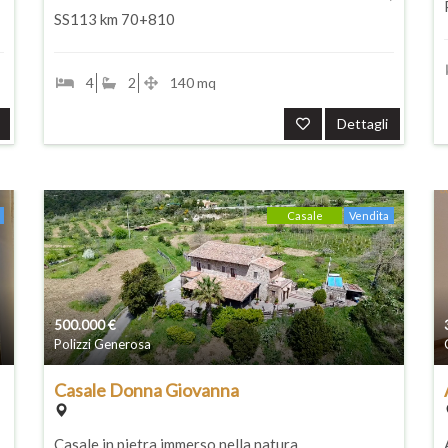
SS113 km 70+810
4
2
140 mq
Dettagli
Casale
Vendita
500.000
€
Polizzi Generosa
Casale Donna Giovanna
Casale in pietra immerso nella natura