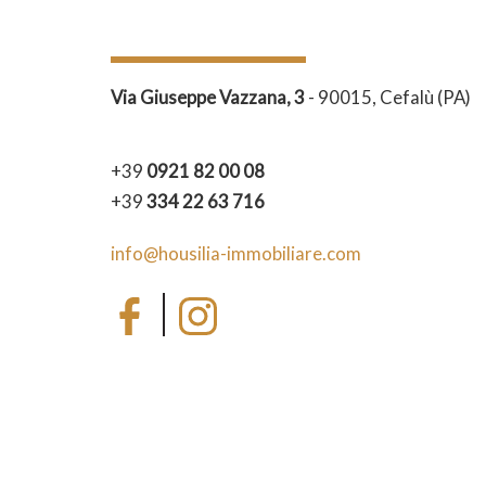
Via Giuseppe Vazzana, 3
- 90015, Cefalù (PA)
+39
0921 82 00 08
+39
334 22 63 716
info@housilia-immobiliare.com