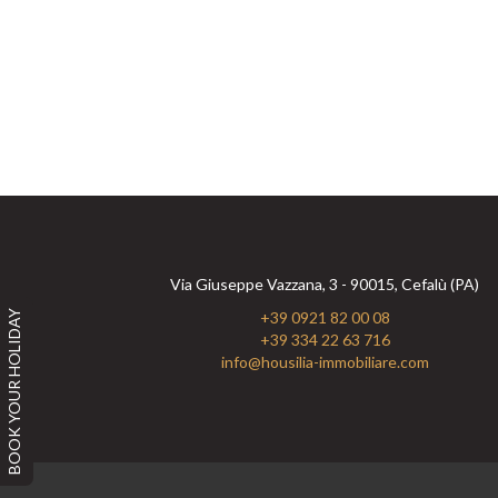
Via Giuseppe Vazzana, 3 - 90015, Cefalù (PA)
BOOK YOUR HOLIDAY
+39 0921 82 00 08
+39 334 22 63 716
info@housilia-immobiliare.com