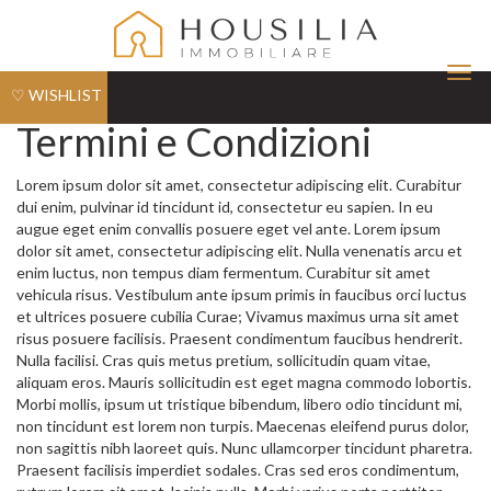
Tog
♡ WISHLIST
nav
Termini e Condizioni
Lorem ipsum dolor sit amet, consectetur adipiscing elit. Curabitur
dui enim, pulvinar id tincidunt id, consectetur eu sapien. In eu
augue eget enim convallis posuere eget vel ante. Lorem ipsum
dolor sit amet, consectetur adipiscing elit. Nulla venenatis arcu et
enim luctus, non tempus diam fermentum. Curabitur sit amet
vehicula risus. Vestibulum ante ipsum primis in faucibus orci luctus
et ultrices posuere cubilia Curae; Vivamus maximus urna sit amet
risus posuere facilisis. Praesent condimentum faucibus hendrerit.
Nulla facilisi. Cras quis metus pretium, sollicitudin quam vitae,
aliquam eros. Mauris sollicitudin est eget magna commodo lobortis.
Morbi mollis, ipsum ut tristique bibendum, libero odio tincidunt mi,
non tincidunt est lorem non turpis. Maecenas eleifend purus dolor,
non sagittis nibh laoreet quis. Nunc ullamcorper tincidunt pharetra.
Praesent facilisis imperdiet sodales. Cras sed eros condimentum,