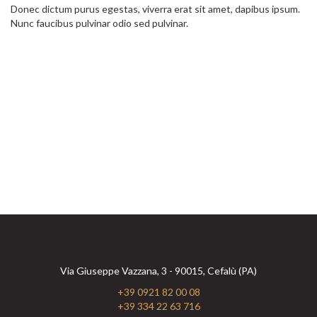
Donec dictum purus egestas, viverra erat sit amet, dapibus ipsum.
Nunc faucibus pulvinar odio sed pulvinar.
Via Giuseppe Vazzana, 3 - 90015, Cefalù (PA)
+39 0921 82 00 08
+39 334 22 63 716