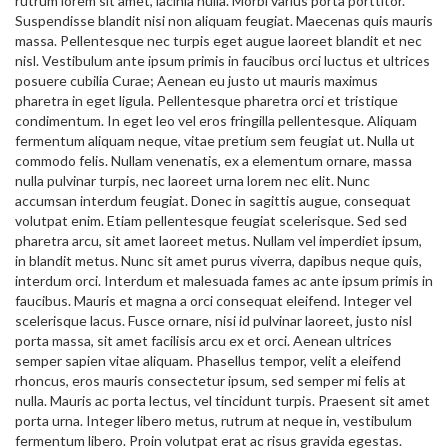
rutrum lorem sit amet, lacinia nulla. Morbi varius porta porttitor.
Suspendisse blandit nisi non aliquam feugiat. Maecenas quis mauris
massa. Pellentesque nec turpis eget augue laoreet blandit et nec
nisl. Vestibulum ante ipsum primis in faucibus orci luctus et ultrices
posuere cubilia Curae; Aenean eu justo ut mauris maximus
pharetra in eget ligula. Pellentesque pharetra orci et tristique
condimentum. In eget leo vel eros fringilla pellentesque. Aliquam
fermentum aliquam neque, vitae pretium sem feugiat ut. Nulla ut
commodo felis. Nullam venenatis, ex a elementum ornare, massa
nulla pulvinar turpis, nec laoreet urna lorem nec elit. Nunc
accumsan interdum feugiat. Donec in sagittis augue, consequat
volutpat enim. Etiam pellentesque feugiat scelerisque. Sed sed
pharetra arcu, sit amet laoreet metus. Nullam vel imperdiet ipsum,
in blandit metus. Nunc sit amet purus viverra, dapibus neque quis,
interdum orci. Interdum et malesuada fames ac ante ipsum primis in
faucibus. Mauris et magna a orci consequat eleifend. Integer vel
scelerisque lacus. Fusce ornare, nisi id pulvinar laoreet, justo nisl
porta massa, sit amet facilisis arcu ex et orci. Aenean ultrices
semper sapien vitae aliquam. Phasellus tempor, velit a eleifend
rhoncus, eros mauris consectetur ipsum, sed semper mi felis at
nulla. Mauris ac porta lectus, vel tincidunt turpis. Praesent sit amet
porta urna. Integer libero metus, rutrum at neque in, vestibulum
fermentum libero. Proin volutpat erat ac risus gravida egestas.