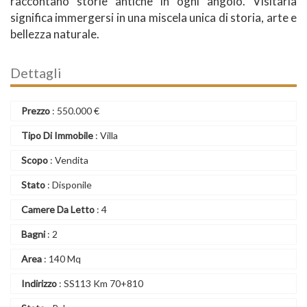
raccontano storie antiche in ogni angolo. Visitarla
significa immergersi in una miscela unica di storia, arte e
bellezza naturale.
Dettagli
Prezzo
:
550.000
€
Tipo Di Immobile
: Villa
Scopo
: Vendita
Stato
: Disponile
Camere Da Letto
: 4
Bagni
: 2
Area
: 140 Mq
Indirizzo
: SS113 Km 70+810