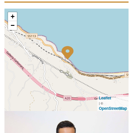
+
−
Leaflet
| ©
OpenStreetMap