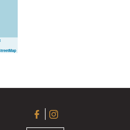
t
treetMap