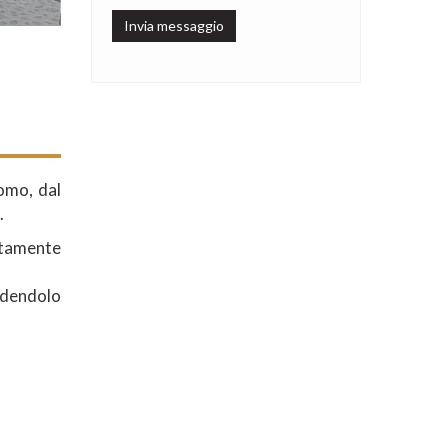
Invia messaggio
omo, dal
.
ettamente
endendolo