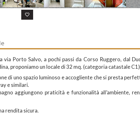
le
la via Porto Salvo, a pochi passi da Corso Ruggero, dal Du
tadina, proponiamo un locale di 32 mq. (categoria catastale C1)
spone di uno spazio luminoso e accogliente che si presta perf
ay e similari.
l bagno aggiungono praticità e funzionalità all’ambiente, r
na rendita sicura.