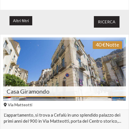
Frigorifero
Piano Cucina in
Pietra Lavica
Altri filtri
RICERCA
Asciugacapelli
Aria Condizionata
Lavatrice
Wi-Fi
40
€
Notte
TV
Animali Ammessi
Adatto ai Disabili
Posteggio
Terrazzo
Balcone
Casa Giramondo
Forno
Posto auto
Via Matteotti
Giardino
Terreno annesso
L'appartamento, si trova a Cefalù in uno splendido palazzo dei
primi anni del 900 in Via Matteotti, porta del Centro storico,…
Vicino al mare vista
Centro Storico