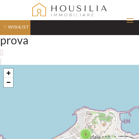
Tog
♡ WISHLIST
nav
prova
+
−
5