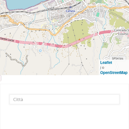
Leaflet
| ©
OpenStreetMap
Microonde
Lavastoviglie