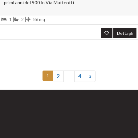
primi anni del 900 in Via Matteotti.
1
2
86 mq
Dettagli
1
2
…
4
»