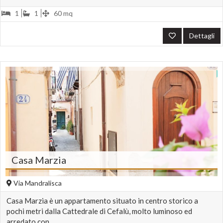
mare
1
1
60 mq
Centro Città
Dettagli
Fotovoltaico
Solare ternico
Casa Marzia
Via Mandralisca
Casa Marzia è un appartamento situato in centro storico a
pochi metri dalla Cattedrale di Cefalù, molto luminoso ed
arredato con…