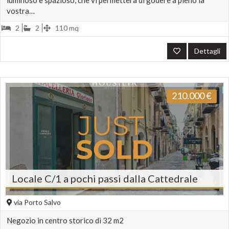
luminoso e spazioso, che vi permetterà di godere a pieno la
vostra…
2
2
110 mq
Dettagli
210.000
€
Locale C/1 a pochi passi dalla Cattedrale
via Porto Salvo
Negozio in centro storico di 32 m2